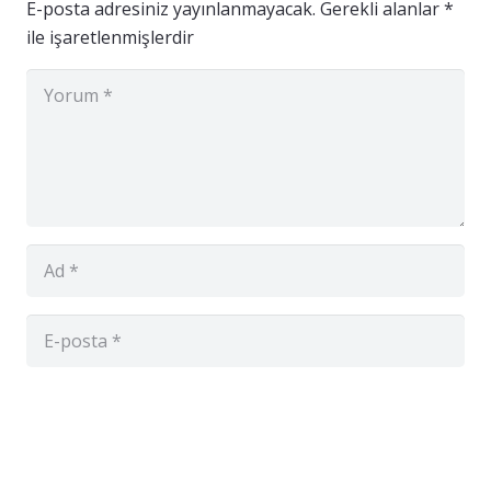
E-posta adresiniz yayınlanmayacak.
Gerekli alanlar
*
ile işaretlenmişlerdir
Daha sonraki yorumlarımda kullanılması için
adım, e-posta adresim ve site adresim bu
tarayıcıya kaydedilsin.